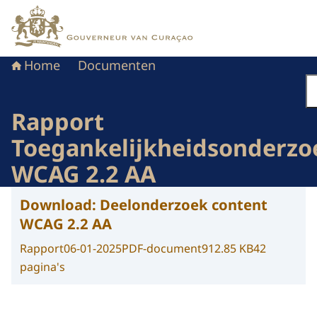
Naar de homepage van Gouverneur van Curaçao
Home
Documenten
Rapport
Toegankelijkheidsonderzo
WCAG 2.2 AA
Download:
Deelonderzoek content
WCAG 2.2 AA
Rapport
06-01-2025
PDF-document
912.85 KB
42
pagina's