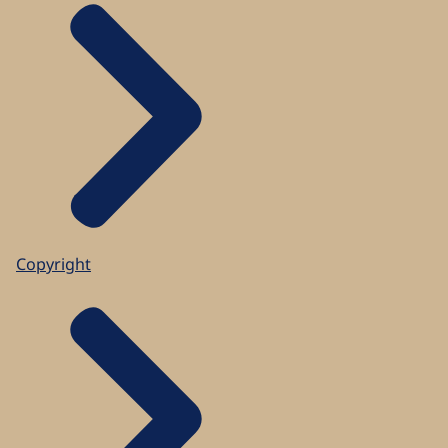
Copyright